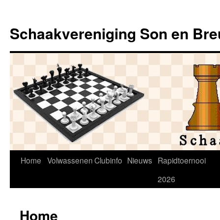
Ga
naar
Schaakvereniging Son en Bre
de
inhoud
Home
Volwassenen
Clubinfo
Nieuws
Rapidtoernooi
2026
Home